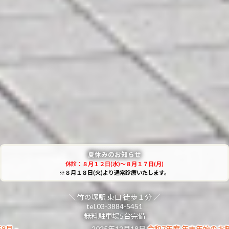
夏休みのお知らせ
休診：８月１２日(水)～８月１７日(月)
※８月１８日(火)より通常診療いたします。
＼ 竹の塚駅 東口 徒歩１分 ／
tel.03-3884-5451
無料駐車場5台完備
2月18日
令和7年度 年末年始のお知らせ
2025年7