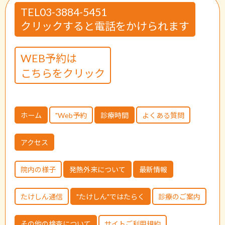
TEL03-3884-5451
クリックすると電話をかけられます
WEB予約は
こちらをクリック
ホーム
"Web予約
診療時間
よくある質問
アクセス
院内の様子
発熱外来について
最新情報
たけしん通信
"たけしん"ではたらく
診療のご案内
その他の検査について
サイトご利用規約