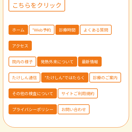
こちらをクリック
お知らせ
2021.06.24
禁煙外来一時停止について
ホーム
"Web予約
診療時間
よくある質問
アクセス
たけしん通信
2019.06.21
たけしん通信 vol.2「ええっ！こんなに！！」
院内の様子
発熱外来について
最新情報
お知らせ
2022.09.09
たけしん通信
"たけしん"ではたらく
診療のご案内
コロナワクチン４回目接種の受付
その他の検査について
サイトご利用規約
プライバシーポリシー
お問い合わせ