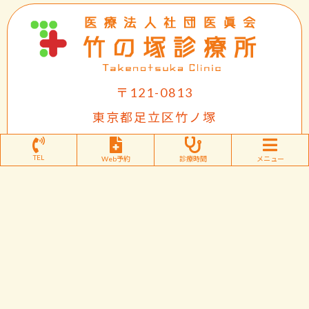
〒121-0813
東京都足立区竹ノ塚
1-39-14-101
TEL
Web予約
診療時間
メニュー
TEL03-3884-5451
FAX 03-3884-5453
【診療科目】内科・消化器科・皮膚科
【休診】日曜・祝日
【診療予約】胃内視鏡検査、エコー検査は
原則予約が必要です。